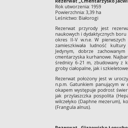
Rezerwat „Cmentarzysko Jaćw
Rok utworzenia: 1959
Powierzchnia: 3,39 ha
Leśnictwo: Białorogi
Rezerwat przyrody jest rezer
naukowych i dydaktycznych bor
okres II-V w.n.e. W pierwszych
zamieszkiwała ludność kultury
Jedynym, dobrze zachowanym
cmentarzyska kurhanowe. Najbard
średnicy 6-21 m, zbudowany z k
groby ciałopalne, jak i szkieletowe
Rezerwat położony jest w uroczy
n.p.m. Gatunkiem panującym w d
okapem występuje podrost świerk
jak przylaszczka pospolita (Hepa
wilczełyko (Daphne mezerum), ko
(Frangula alnus).
Rezerwat „Głazowisko Łopucho