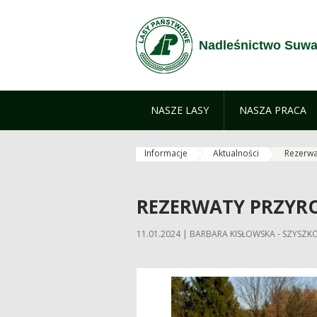
Skip to Content
Nadleśnictwo Suwa
NASZE LASY
NASZA PRACA
Informacje
Aktualności
Rezerwa
REZERWATY PRZYR
11.01.2024 | BARBARA KISŁOWSKA - SZYSZK