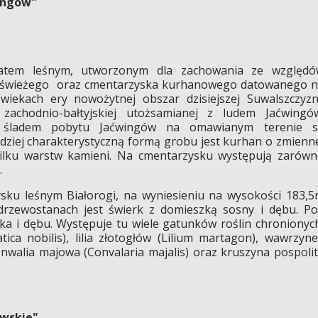
ingów"
watem leśnym, utworzonym dla zachowania ze względó
u świeżego oraz cmentarzyska kurhanowego datowanego 
 wiekach ery nowożytnej obszar dzisiejszej Suwalszczyz
 zachodnio-bałtyjskiej utożsamianej z ludem Jaćwingó
 śladem pobytu Jaćwingów na omawianym terenie s
ziej charakterystyczną formą grobu jest kurhan o zmienn
ilku warstw kamieni. Na cmentarzysku występują zarów
.
sku leśnym Białorogi, na wyniesieniu na wysokości 183,
rzewostanach jest świerk z domieszką sosny i dębu. P
a i dębu. Występuje tu wiele gatunków roślin chronionyc
tica nobilis), lilia złotogłów (Lilium martagon), wawrzyn
nwalia majowa (Convalaria majalis) oraz kruszyna pospoli
wskie"