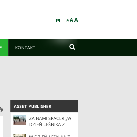
A
A
A
PL

E
KONTAKT
ASSET PUBLISHER
ASSET PUBLISHER
ZA NAMI SPACER „W
DZIEŃ LEŚNIKA Z
LEŚNIKIEM DO LASU”
W DZIEŃ LEŚNIKA Z