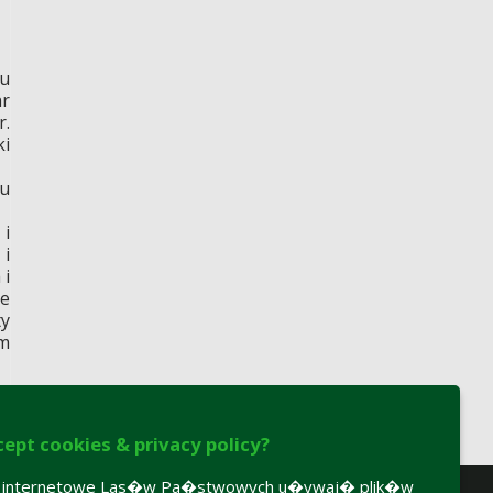
u
nr
r.
ki
tu
 i
 i
 i
ie
ty
um
cept cookies & privacy policy?
y internetowe Las�w Pa�stwowych u�ywaj� plik�w