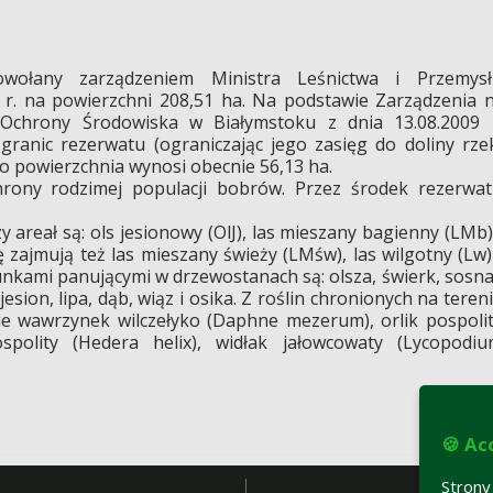
owołany zarządzeniem Ministra Leśnictwa i Przemysł
r. na powierzchni 208,51 ha. Na podstawie Zarządzenia 
Ochrony Środowiska w Białymstoku z dnia 13.08.2009 
granic rezerwatu (ograniczając jego zasięg do doliny rze
ego powierzchnia wynosi obecnie 56,13 ha.
rony rodzimej populacji bobrów. Przez środek rezerwa
 areał są: ols jesionowy (OlJ), las mieszany bagienny (LMb)
ę zajmują też las mieszany świeży (LMśw), las wilgotny (Lw)
unkami panującymi w drzewostanach są: olsza, świerk, sosna
sion, lipa, dąb, wiąz i osika. Z roślin chronionych na teren
e wawrzynek wilczełyko (Daphne mezerum), orlik pospoli
pospolity (Hedera helix), widłak jałowcowaty (Lycopodi
🍪 Ac
Stron