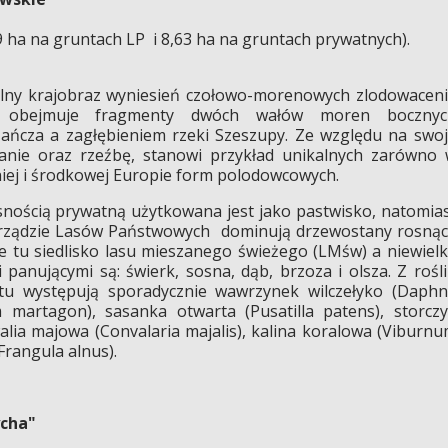
9 ha na gruntach LP i 8,63 ha na gruntach prywatnych).
alny krajobraz wyniesień czołowo-morenowych zlodowacen
em obejmuje fragmenty dwóch wałów moren bocznyc
ańcza a zagłębieniem rzeki Szeszupy. Ze względu na swo
anie oraz rzeźbę, stanowi przykład unikalnych zarówno
niej i środkowej Europie form polodowcowych.
snością prywatną użytkowana jest jako pastwisko, natomia
zarządzie Lasów Państwowych dominują drzewostany rosną
e tu siedlisko lasu mieszanego świeżego (LMśw) a niewiel
 panującymi są: świerk, sosna, dąb, brzoza i olsza. Z rośl
tu występują sporadycznie wawrzynek wilczełyko (Daph
um martagon), sasanka otwarta (Pusatilla patens), storcz
walia majowa (Convalaria majalis), kalina koralowa (Viburn
Frangula alnus).
cha"