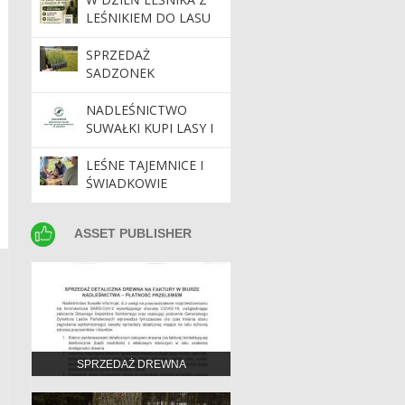
LEŚNIKIEM DO LASU
SPRZEDAŻ
SADZONEK
NADLEŚNICTWO
SUWAŁKI KUPI LASY I
GRUNTY
PRZEZNACZONE DO
LEŚNE TAJEMNICE I
ZALESIENIA
ŚWIADKOWIE
HISTORII –
NADLEŚNICTWO
ASSET PUBLISHER
ASSET PUBLISHER
SUWAŁKI NA VI
PIKNIKU PARKÓW
NARODOWYCH I
KRAJOBRAZOWYCH
SPRZEDAŻ DREWNA