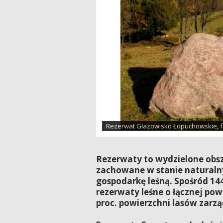
Rezerwat Głazowisko Łopuchowskie, f
Rezerwaty to wydzielone obsz
zachowane w stanie naturaln
gospodarkę leśną. Spośród 14
rezerwaty leśne o łącznej pow
proc. powierzchni lasów zarzą