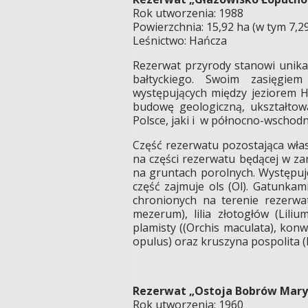
Rok utworzenia: 1988
Powierzchnia: 15,92 ha (w tym 7,2
Leśnictwo: Hańcza
Rezerwat przyrody stanowi unik
bałtyckiego. Swoim zasięgi
występujących między jeziorem H
budowę geologiczną, ukształtow
Polsce, jaki i w północno-wschod
Część rezerwatu pozostająca wła
na części rezerwatu będącej w 
na gruntach porolnych. Występuj
część zajmuje ols (Ol). Gatunkami
chronionych na terenie rezerwa
mezerum), lilia złotogłów (Lili
plamisty ((Orchis maculata), kon
opulus) oraz kruszyna pospolita (
Rezerwat „Ostoja Bobrów Mary
Rok utworzenia: 1960