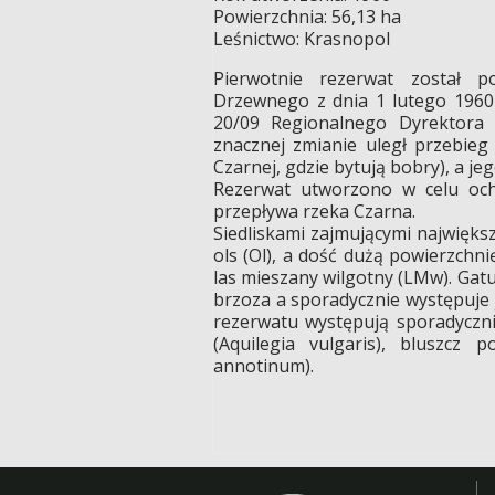
Powierzchnia: 56,13 ha
Leśnictwo: Krasnopol
Pierwotnie rezerwat został p
Drzewnego z dnia 1 lutego 1960 
20/09 Regionalnego Dyrektora 
znacznej zmianie uległ przebieg 
Czarnej, gdzie bytują bobry), a j
Rezerwat utworzono w celu och
przepływa rzeka Czarna.
Siedliskami zajmującymi największy
ols (Ol), a dość dużą powierzchni
las mieszany wilgotny (LMw). Gat
brzoza a sporadycznie występuje je
rezerwatu występują sporadyczni
(Aquilegia vulgaris), bluszcz 
annotinum).