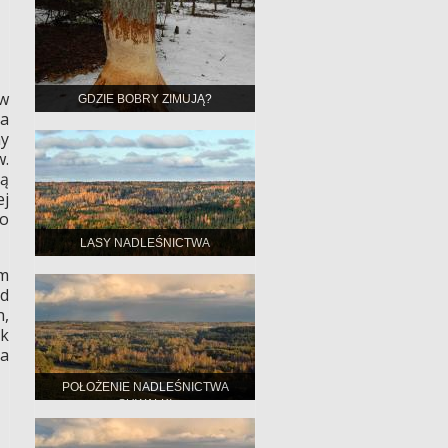
w
GDZIE BOBRY ZIMUJĄ?
na
ny
w.
ą
ej
no
LASY NADLEŚNICTWA
5m
od
h,
ek
ta
POŁOŻENIE NADLEŚNICTWA
SUWAŁKI