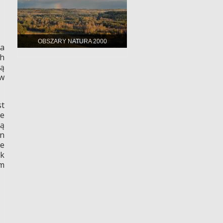
OBSZARY NATURA 2000
ia
h
ją
 w
st
ce
ką
in
ne
yk
um