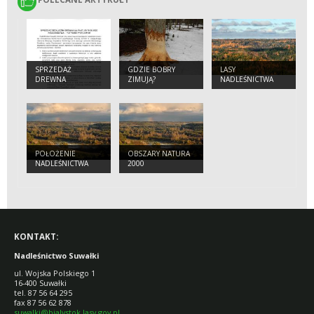
SPRZEDAŻ
GDZIE BOBRY
LASY
DREWNA
ZIMUJĄ?
NADLEŚNICTWA
POŁOŻENIE
OBSZARY NATURA
NADLEŚNICTWA
2000
SUWAŁKI
KONTAKT:
Nadleśnictwo Suwałki
ul. Wojska Polskiego 1
16-400 Suwałki
tel. 87 56 64 295
fax 87 56 62 878
suwalki@bialystok.lasy.gov.pl