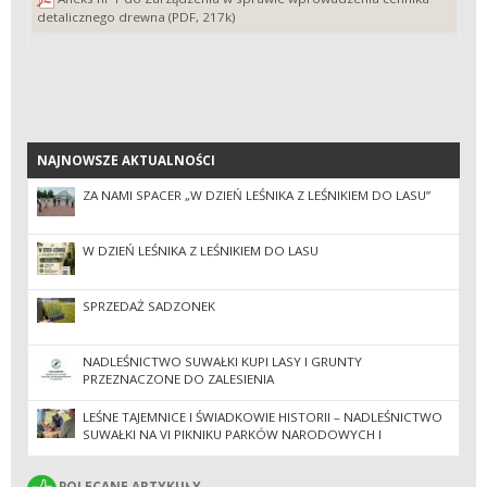
detalicznego drewna (PDF, 217k)
NAJNOWSZE AKTUALNOŚCI
NAJNOWSZE AKTUALNOŚCI
ZA NAMI SPACER „W DZIEŃ LEŚNIKA Z LEŚNIKIEM DO LASU”
W DZIEŃ LEŚNIKA Z LEŚNIKIEM DO LASU
SPRZEDAŻ SADZONEK
NADLEŚNICTWO SUWAŁKI KUPI LASY I GRUNTY
PRZEZNACZONE DO ZALESIENIA
LEŚNE TAJEMNICE I ŚWIADKOWIE HISTORII – NADLEŚNICTWO
SUWAŁKI NA VI PIKNIKU PARKÓW NARODOWYCH I
KRAJOBRAZOWYCH
POLECANE ARTYKUŁY
POLECANE ARTYKUŁY