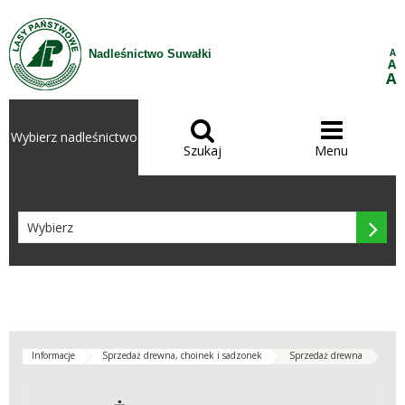
Przejdź do treści
A
Nadleśnictwo Suwałki
A
A


Wybierz nadleśnictwo
Szukaj
Menu

Informacje
Sprzedaż drewna, choinek i sadzonek
Sprzedaż drewna